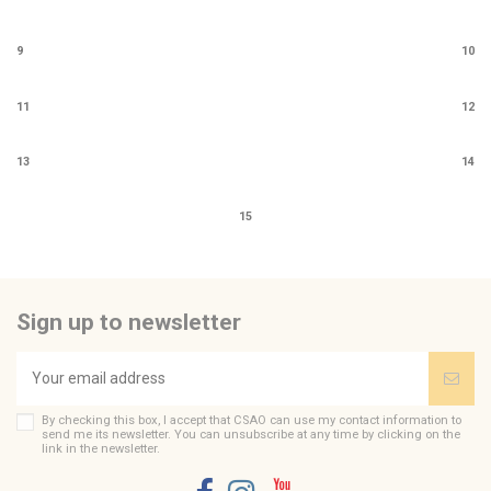
9
10
11
12
13
14
15
Sign up to newsletter
By checking this box, I accept that CSAO can use my contact information to
send me its newsletter. You can unsubscribe at any time by clicking on the
link in the newsletter.