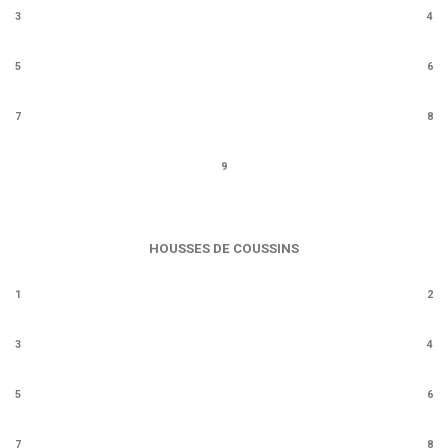
3
4
5
6
7
8
9
HOUSSES DE COUSSINS
1
2
3
4
5
6
7
8