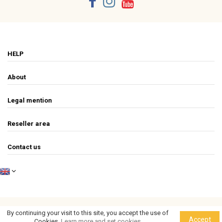
HELP
About
Legal mention
Reseller area
Contact us
By continuing your visit to this site, you accept the use of
csao - 2019
Accept
Cookies.
Learn more and set cookies