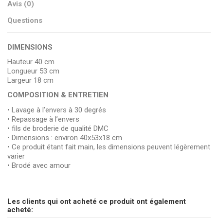
Avis (0)
Questions
DIMENSIONS
Hauteur 40 cm
Longueur 53 cm
Largeur 18 cm
COMPOSITION & ENTRETIEN
• Lavage à l’envers à 30 degrés
• Repassage à l’envers
• fils de broderie de qualité DMC
• Dimensions : environ 40x53x18 cm
• Ce produit étant fait main, les dimensions peuvent légèrement
varier
• Brodé avec amour
pas d'avis
Envoyez-nous votre question
Les clients qui ont acheté ce produit ont également
Soyez le premier à poser une question sur ce produit !
acheté: