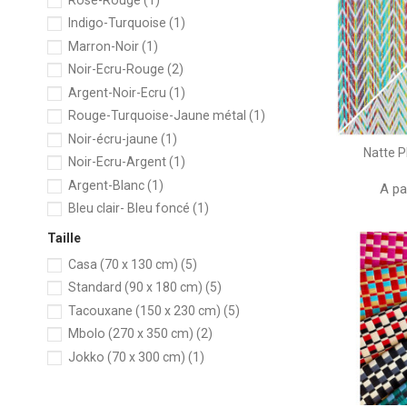
Indigo-Turquoise
(1)
Marron-Noir
(1)
Noir-Ecru-Rouge
(2)
Argent-Noir-Ecru
(1)
Rouge-Turquoise-Jaune métal
(1)
Noir-écru-jaune
(1)
Natte P
Noir-Ecru-Argent
(1)
Argent-Blanc
(1)
A pa
Bleu clair- Bleu foncé
(1)
Argent-Noir-Blanc
(1)
Taille
Blanc-Noir
(1)
Casa (70 x 130 cm)
(5)
bleu clair-noir-vert
(1)
Standard (90 x 180 cm)
(5)
Rose Ecru
(1)
Tacouxane (150 x 230 cm)
(5)
Jaune Argent
(1)
Mbolo (270 x 350 cm)
(2)
Orange Jaune Vert
(1)
Jokko (70 x 300 cm)
(1)
Noir Ecru Marron
(1)
Bleu-Orange-Jaune
(1)