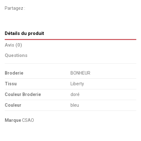
Partagez :
Détails du produit
Avis (0)
Questions
Broderie
BONHEUR
Tissu
Liberty
Couleur Broderie
doré
Couleur
bleu
Marque
CSAO
pas d'avis
Envoyez-nous votre question