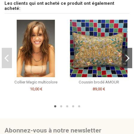
Les clients qui ont acheté ce produit ont également
Soyez le premier à poser une question sur ce produit !
acheté:
Consulter, révoquer ou modifier des données
Collier Magic multicolore
Coussin brodé AMOUR
10,00 €
89,00 €
Abonnez-vous à notre newsletter