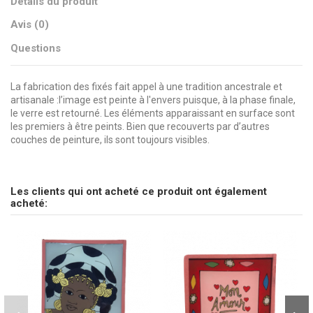
Détails du produit
Avis (0)
Questions
La fabrication des fixés fait appel à une tradition ancestrale et
artisanale :l’image est peinte à l'envers puisque, à la phase finale,
le verre est retourné. Les éléments apparaissant en surface sont
les premiers à être peints. Bien que recouverts par d’autres
couches de peinture, ils sont toujours visibles.
pas d'avis
Dimensions
Envoyez-nous votre question
12 x 16 cm
Peinture
Personnages
Les clients qui ont acheté ce produit ont également
Soyez le premier à poser une question sur ce produit !
acheté:
Marque
CSAO
Consulter, révoquer ou modifier des données