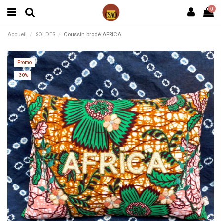
0
Accueil
SOLDES
Coussin brodé AFRICA
Promo
-30%