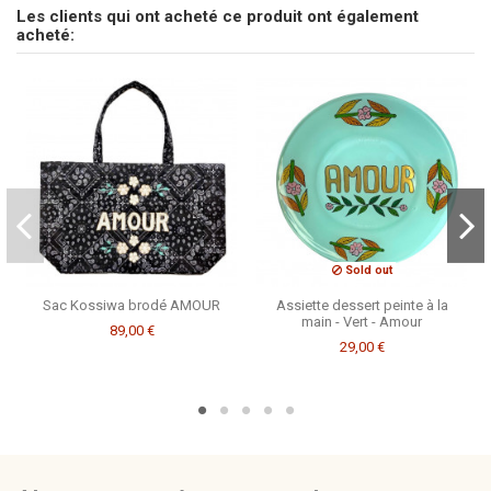
Tissu
Wax
Les clients qui ont acheté ce produit ont également
Soyez le premier à poser une question sur ce produit !
acheté:
Couleur Broderie
écru
Consulter, révoquer ou modifier des données
Marque
CSAO
Sold out
Sac Kossiwa brodé AMOUR
Assiette dessert peinte à la
main - Vert - Amour
89,00 €
29,00 €