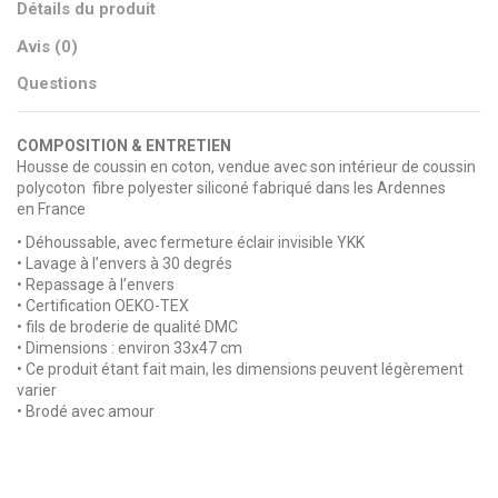
Détails du produit
Avis (0)
Questions
COMPOSITION & ENTRETIEN
Housse de coussin en coton, vendue avec son intérieur de coussin
polycoton fibre polyester siliconé fabriqué dans les Ardennes
en France
• Déhoussable, avec fermeture éclair invisible YKK
• Lavage à l’envers à 30 degrés
• Repassage à l’envers
• Certification OEKO-TEX
• fils de broderie de qualité DMC
• Dimensions : environ 33x47 cm
• Ce produit étant fait main, les dimensions peuvent légèrement
varier
• Brodé avec amour
pas d'avis
Broderie
Envoyez-nous votre question
LOVE