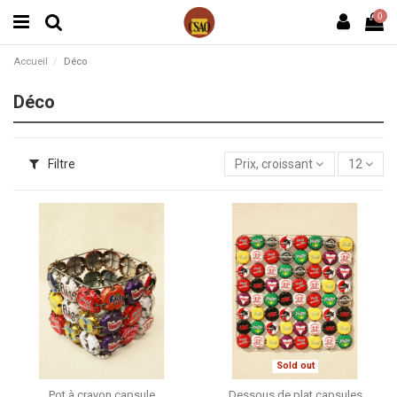
0
Accueil
Déco
Déco
Filtre
Prix, croissant
12
Sold out
Pot à crayon capsule
Dessous de plat capsules