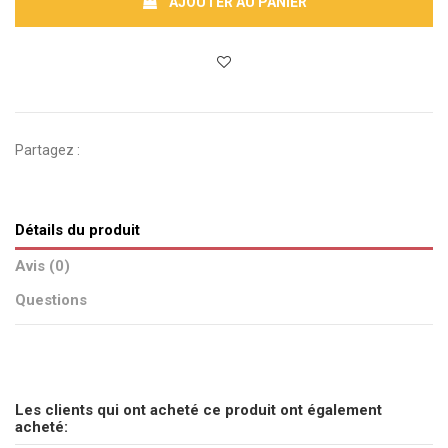
AJOUTER AU PANIER
Partagez :
Détails du produit
Avis (0)
Questions
pas d'avis
Envoyez-nous votre question
Les clients qui ont acheté ce produit ont également
Soyez le premier à poser une question sur ce produit !
acheté: