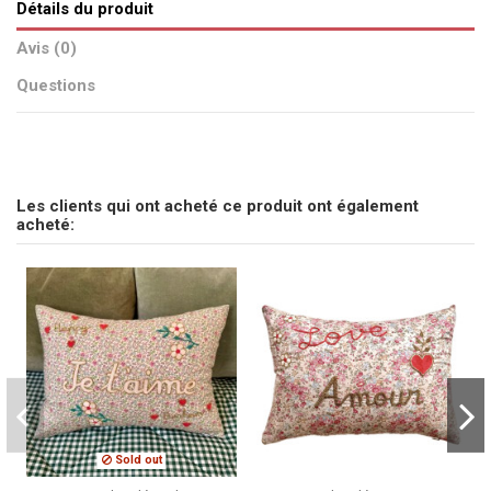
Détails du produit
Avis (0)
Questions
pas d'avis
Envoyez-nous votre question
Les clients qui ont acheté ce produit ont également
Soyez le premier à poser une question sur ce produit !
acheté:
Consulter, révoquer ou modifier des données
Sold out