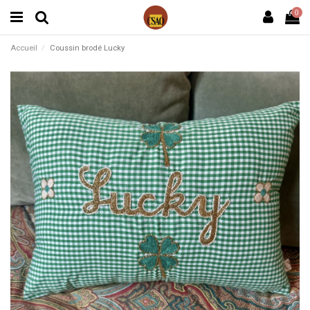
0
Accueil
Coussin brodé Lucky