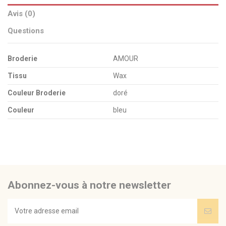
Avis (0)
Questions
Broderie
AMOUR
Tissu
Wax
Couleur Broderie
doré
Couleur
bleu
pas d'avis
Envoyez-nous votre question
Soyez le premier à poser une question sur ce produit !
Abonnez-vous à notre newsletter
Consulter, révoquer ou modifier des données