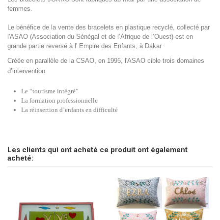
femmes.
Le bénéfice de la vente des bracelets en plastique recyclé, collecté par
l'
ASAO
(Association du Sénégal et de l’Afrique de l’Ouest) est en
grande partie reversé à l'
Empire des Enfants
, à Dakar
Créée en parallèle de la CSAO, en 1995, l'
ASAO
cible trois domaines
d’intervention
:
Le “tourisme intégré”
La formation professionnelle
La réinsertion d’enfants en difficulté
Marque
pas d'avis
CSAO
Envoyez-nous votre question
Les clients qui ont acheté ce produit ont également
Soyez le premier à poser une question sur ce produit !
acheté:
Consulter, révoquer ou modifier des données