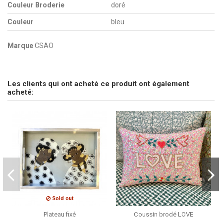
Couleur Broderie
doré
Couleur
bleu
Marque
CSAO
pas d'avis
Envoyez-nous votre question
Les clients qui ont acheté ce produit ont également
Soyez le premier à poser une question sur ce produit !
acheté:
Consulter, révoquer ou modifier des données
Sold out
Plateau fixé
Coussin brodé LOVE