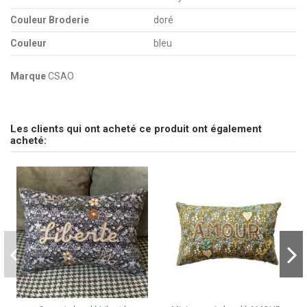
Couleur Broderie
doré
Couleur
bleu
Marque
CSAO
pas d'avis
Envoyez-nous votre question
Les clients qui ont acheté ce produit ont également
Soyez le premier à poser une question sur ce produit !
acheté:
Consulter, révoquer ou modifier des données