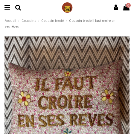
0
Accueil
Coussins
Coussin brodé
Coussin brodé Il faut croire en
ses rêves