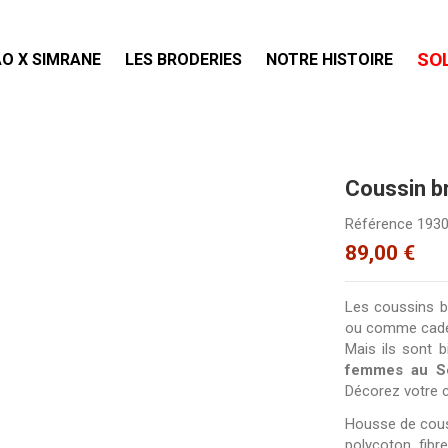
SO
O X SIMRANE
LES BRODERIES
NOTRE HISTOIRE
Coussin b
Référence
193
89,00 €
Les coussins b
ou comme cadeau
Mais ils sont 
femmes au S
Décorez votre ca
Housse de cous
polycoton fibre