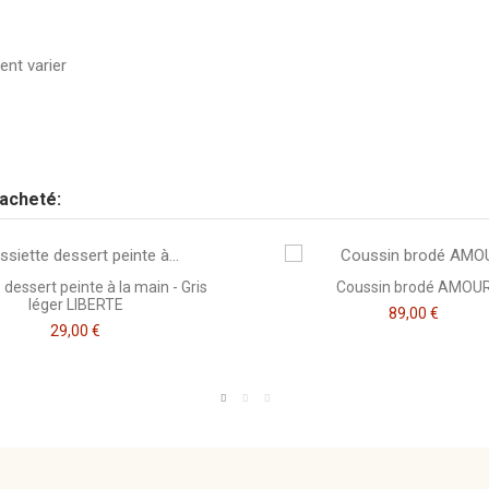
ent varier
Envoyez-nous votre question
MA CHERIE
fleuri
 acheté:
doré
 dessert peinte à la main - Gris
Coussin brodé AMOU
léger LIBERTE
89,00 €
29,00 €