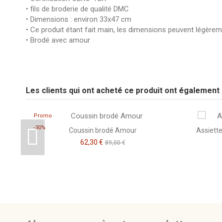
• fils de broderie de qualité DMC
• Dimensions : environ 33x47 cm
• Ce produit étant fait main, les dimensions peuvent légèrem
• Brodé avec amour
pas d'avis
Broderie
Tissu
Les clients qui ont acheté ce produit ont également
Soyez le premier à poser une question sur ce produit !
Couleur Broderie
Promo
-30%
Coussin brodé Amour
Assiette
Marque
CSAO
62,30 €
89,00 €