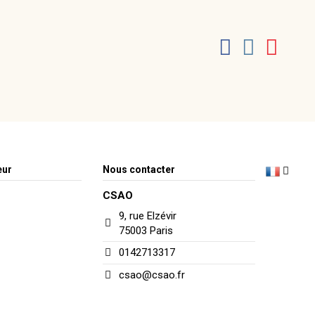
eur
Nous contacter
CSAO
9, rue Elzévir
75003 Paris
0142713317
csao@csao.fr