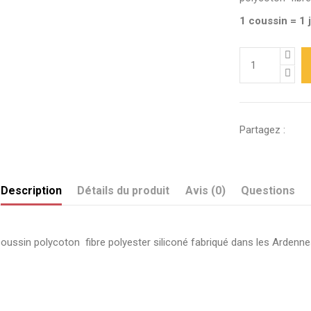
1 coussin = 1 
Partagez :
Description
Détails du produit
Avis (0)
Questions
oussin polycoton fibre polyester siliconé fabriqué dans les Ardenn