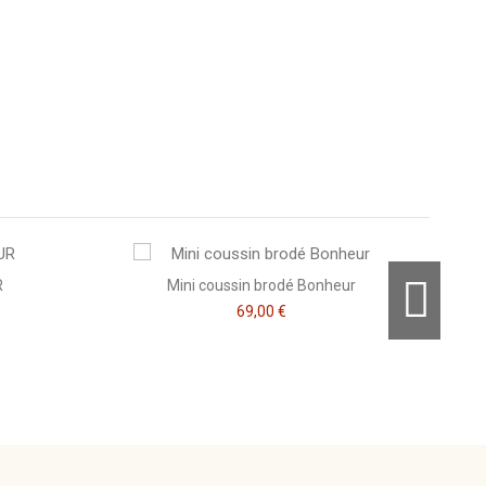
Consulter, révoquer ou modifier des données
R
Mini coussin brodé Bonheur
69,00 €