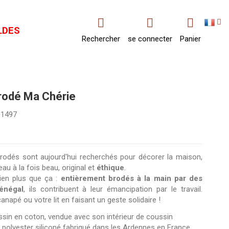
LDES
Rechercher
se connecter
Panier
rodé Ma Chérie
01497
rodés sont aujourd'hui recherchés pour décorer la maison,
 à la fois beau, original et
éthique
.
bien plus que ça :
entièrement brodés à la main par des
énégal
, ils contribuent à leur émancipation par le travail.
napé ou votre lit en faisant un geste solidaire !
sin en coton, vendue avec son intérieur de coussin
 polyester siliconé fabriqué dans les Ardennes en France.