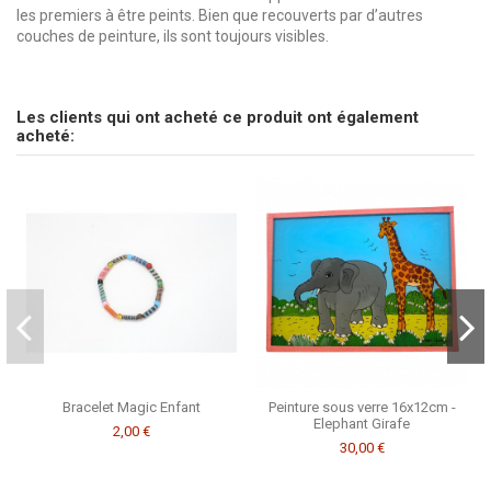
les premiers à être peints. Bien que recouverts par d’autres
couches de peinture, ils sont toujours visibles.
Marque
pas d'avis
CSAO
Envoyez-nous votre question
Les clients qui ont acheté ce produit ont également
Soyez le premier à poser une question sur ce produit !
acheté:
Consulter, révoquer ou modifier des données
Bracelet Magic Enfant
Peinture sous verre 16x12cm -
Elephant Girafe
2,00 €
30,00 €