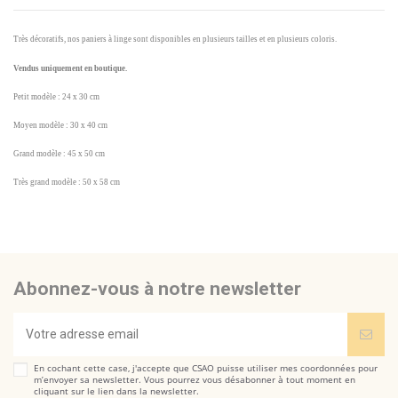
Très décoratifs, nos paniers à linge sont disponibles en plusieurs tailles et en plusieurs coloris.
Vendus uniquement en boutique.
Petit modèle : 24 x 30 cm
Moyen modèle : 30 x 40 cm
Grand modèle : 45 x 50 cm
Très grand modèle : 50 x 58 cm
Marque
pas d'avis
CSAO
Envoyez-nous votre question
Soyez le premier à poser une question sur ce produit !
Abonnez-vous à notre newsletter
Consulter, révoquer ou modifier des données
En cochant cette case, j'accepte que CSAO puisse utiliser mes coordonnées pour
m’envoyer sa newsletter. Vous pourrez vous désabonner à tout moment en
cliquant sur le lien dans la newsletter.