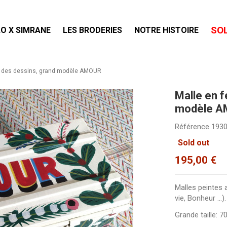
SO
O X SIMRANE
LES BRODERIES
NOTRE HISTOIRE
ec des dessins, grand modèle AMOUR
Malle en f
modèle 
Référence
193
Sold out
195,00 €
Malles peintes 
vie, Bonheur ...).
Grande taille: 7