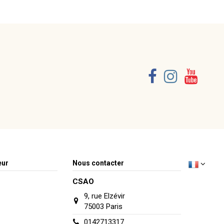
eur
Nous contacter
CSAO
9, rue Elzévir
75003 Paris
0142713317