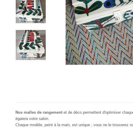
Nos malles de rangement
et de déco permettent d'optimiser chaque
égaiera votre salon.
Chaque modèle, peint à la main, est unique ; vous ne le trouverez null
Marque
pas d'avis
CSAO