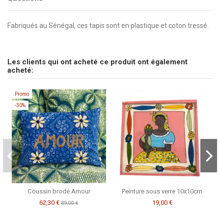
Fabriqués au Sénégal, ces tapis sont en plastique et coton tressé.
Marque
pas d'avis
CSAO
Envoyez-nous votre question
Les clients qui ont acheté ce produit ont également
Soyez le premier à poser une question sur ce produit !
acheté:
Consulter, révoquer ou modifier des données
Promo
-30%
Coussin brodé Amour
Peinture sous verre 10x10cm
62,30 €
19,00 €
89,00 €