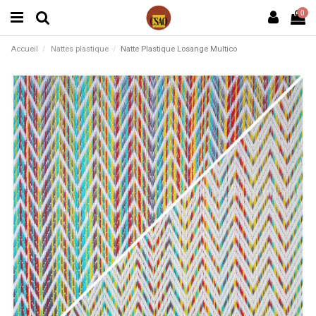
0
Accueil
Nattes plastique
Natte Plastique Losange Multico