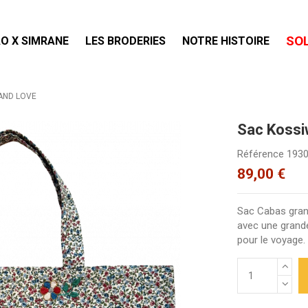
SO
O X SIMRANE
LES BRODERIES
NOTRE HISTOIRE
 AND LOVE
Sac Koss
Référence
193
89,00 €
Sac Cabas gran
avec une grande 
pour le voyage.