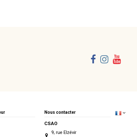
eur
Nous contacter
CSAO
9, rue Elzévir