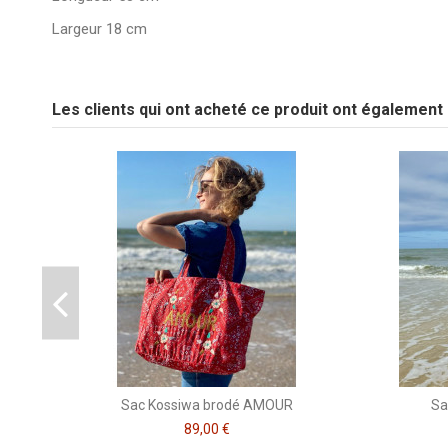
Largeur 18 cm
pas d'avis
Tissu
Couleur Broderie
Les clients qui ont acheté ce produit ont également
Soyez le premier à poser une question sur ce produit !
Marque
CSAO
Sac Kossiwa brodé AMOUR
Sa
89,00 €