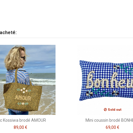
Envoyez-nous votre question
fleuri
doré
 acheté:
Sold out
c Kossiwa brodé AMOUR
Mini coussin brodé BON
89,00 €
69,00 €