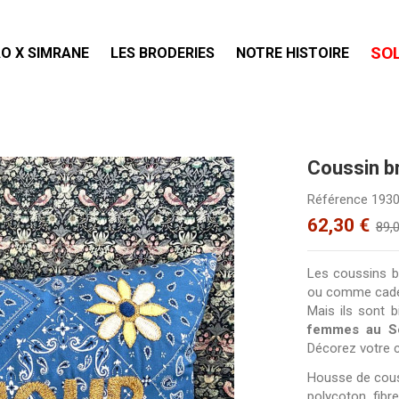
SO
O X SIMRANE
LES BRODERIES
NOTRE HISTOIRE
Coussin b
Référence
193
62,30 €
89,
Les coussins b
ou comme cadeau
Mais ils sont 
femmes au S
Décorez votre ca
Housse de cous
polycoton fibre