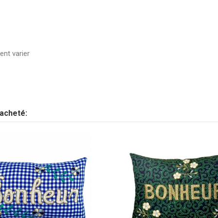
ent varier
Envoyez-nous votre question
AMOUR
motif géométrique
 acheté:
doré