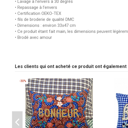
• Lavage à l’envers à 30 degrés
• Repassage à l’envers
• Certification OEKO-TEX
• fils de broderie de qualité DMC
• Dimensions : environ 33x47 cm
• Ce produit étant fait main, les dimensions peuvent légèrem
• Brodé avec amour
pas d'avis
Broderie
Tissu
Les clients qui ont acheté ce produit ont également
Soyez le premier à poser une question sur ce produit !
Couleur Broderie
-30%
Marque
CSAO