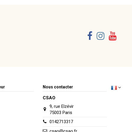
eur
Nous contacter
CSAO
9, rue Elzévir
75003 Paris
0142713317
csao@csao.fr