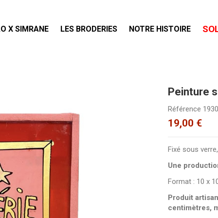
SO
O X SIMRANE
LES BRODERIES
NOTRE HISTOIRE
Peinture 
Référence
193
19,00 €
Fixé sous verre,
Une productio
Format : 10 x 
Produit artisa
centimètres, 