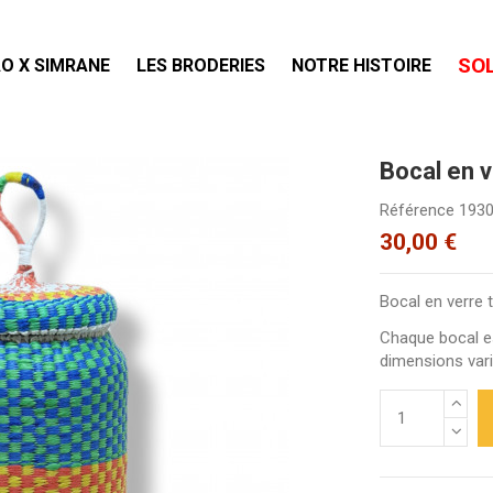
SO
O X SIMRANE
LES BRODERIES
NOTRE HISTOIRE
Bocal en v
Référence
193
30,00 €
Bocal en verre t
Chaque bocal est
dimensions vari