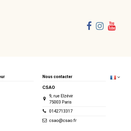
Consulter, révoquer ou modifier des données
eur
Nous contacter
CSAO
9, rue Elzévir
75003 Paris
0142713317
csao@csao.fr