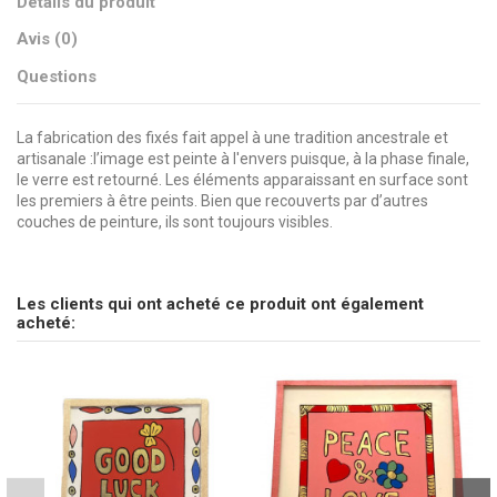
Détails du produit
Avis (0)
Questions
La fabrication des fixés fait appel à une tradition ancestrale et
artisanale :l’image est peinte à l'envers puisque, à la phase finale,
le verre est retourné. Les éléments apparaissant en surface sont
les premiers à être peints. Bien que recouverts par d’autres
couches de peinture, ils sont toujours visibles.
pas d'avis
Message peint
Envoyez-nous votre question
Je t'aime
Dimensions
10 x 10 cm
Les clients qui ont acheté ce produit ont également
Soyez le premier à poser une question sur ce produit !
acheté:
Peinture
Mots doux
Consulter, révoquer ou modifier des données
Marque
CSAO