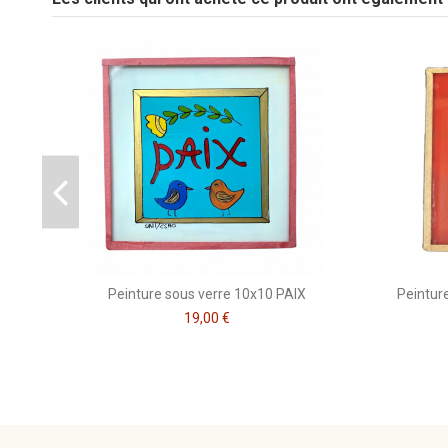
Soyez le premier à poser une question sur ce produit !
Peinture
Marque
CSAO
Peinture sous verre 10x10 PAIX
Peintur
19,00 €