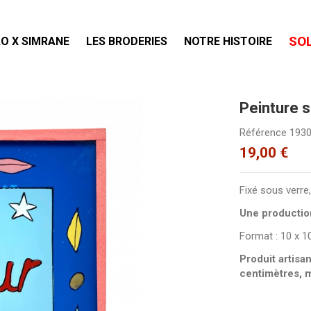
SO
O X SIMRANE
LES BRODERIES
NOTRE HISTOIRE
Peinture 
Référence
193
19,00 €
Fixé sous verre,
Une productio
Format : 10 x 
Produit artisa
centimètres, 