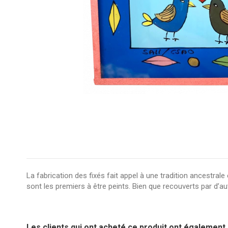
La fabrication des fixés fait appel à une tradition ancestrale
sont les premiers à être peints. Bien que recouverts par d’aut
pas d'avis
Message peint
Dimensions
Les clients qui ont acheté ce produit ont également