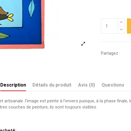
Partagez :
Description
Détails du produit
Avis (0)
Questions
 et artisanale :l’image est peinte à l'envers puisque, à la phase final
res couches de peinture, ils sont toujours visibles.
Envoyez-nous votre question
Amour
10 x 10 cm
 acheté: