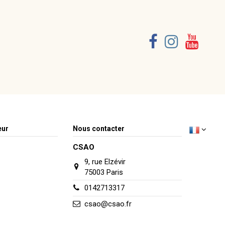
eur
Nous contacter
CSAO
9, rue Elzévir
75003 Paris
0142713317
csao@csao.fr