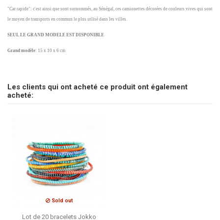
"Car rapide": c'est ainsi que sont surnommés, au Sénégal, ces camionettes décorées de couleurs vives qui sont
le moyen de transports en commun le plus utlisé dans les villes.
SEUL LE GRAND MODELE EST DISPONIBLE
Grand modèle
: 15 x 10 x 6 cm
Marque
pas d'avis
CSAO
Envoyez-nous votre question
Les clients qui ont acheté ce produit ont également
Soyez le premier à poser une question sur ce produit !
acheté:
Consulter, révoquer ou modifier des données
Sold out
Lot de 20 bracelets Jokko