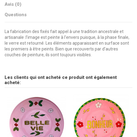
Avis (0)
Questions
La fabrication des fixés fait appel à une tradition ancestrale et
artisanale :l’image est peinte à l'envers puisque, à la phase finale,
le verre est retourné. Les éléments apparaissant en surface sont
les premiers à être peints. Bien que recouverts par d’autres
couches de peinture, ils sont toujours visibles.
pas d'avis
Message peint
Envoyez-nous votre question
I love you
Dimensions
16 x 12 cm
Les clients qui ont acheté ce produit ont également
Soyez le premier à poser une question sur ce produit !
acheté:
Peinture
Mots doux
Consulter, révoquer ou modifier des données
Marque
CSAO