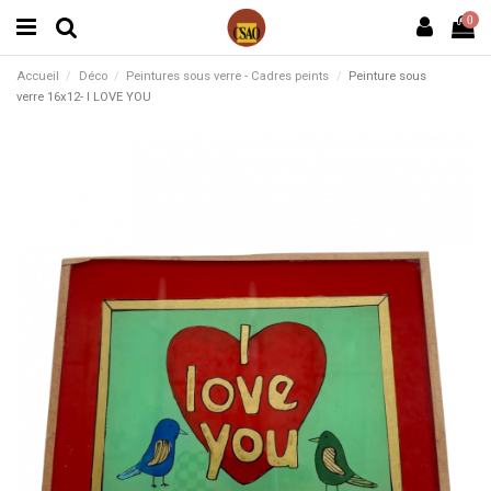
0
Accueil
Déco
Peintures sous verre - Cadres peints
Peinture sous
verre 16x12- I LOVE YOU