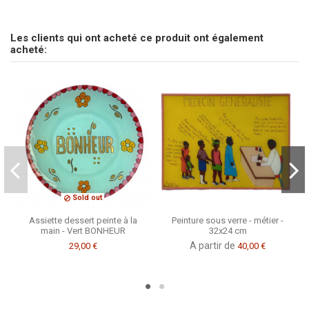
Marque
pas d'avis
CSAO
Envoyez-nous votre question
Les clients qui ont acheté ce produit ont également
Soyez le premier à poser une question sur ce produit !
acheté:
Consulter, révoquer ou modifier des données
Sold out
Assiette dessert peinte à la
Peinture sous verre - métier -
main - Vert BONHEUR
32x24 cm
A partir de
29,00 €
40,00 €