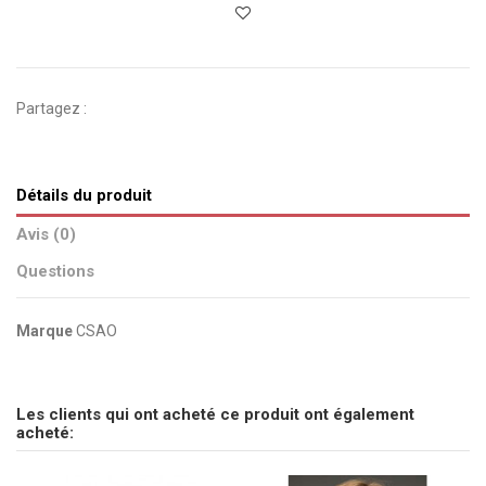
Partagez :
Détails du produit
Avis (0)
Questions
Marque
CSAO
pas d'avis
Envoyez-nous votre question
Les clients qui ont acheté ce produit ont également
Soyez le premier à poser une question sur ce produit !
acheté:
Consulter, révoquer ou modifier des données