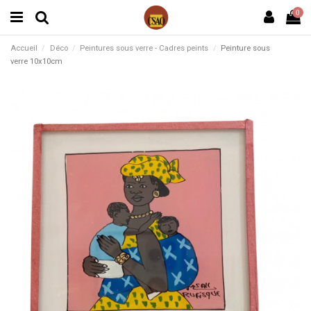
0
Accueil
Déco
Peintures sous verre - Cadres peints
Peinture sous
verre 10x10cm