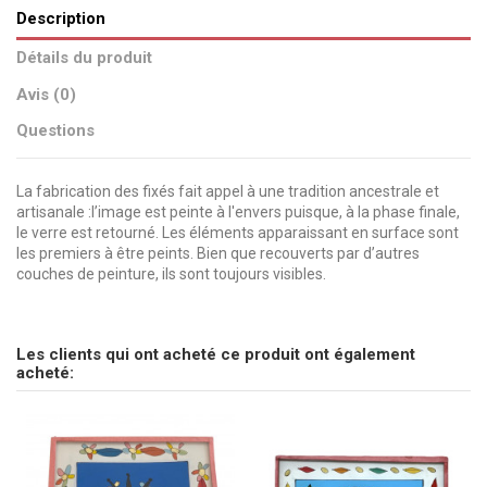
Description
Détails du produit
Avis (0)
Questions
La fabrication des fixés fait appel à une tradition ancestrale et
artisanale :l’image est peinte à l'envers puisque, à la phase finale,
le verre est retourné. Les éléments apparaissant en surface sont
les premiers à être peints. Bien que recouverts par d’autres
couches de peinture, ils sont toujours visibles.
pas d'avis
Dimensions
Envoyez-nous votre question
10 x 10 cm
Peinture
Personnages
Les clients qui ont acheté ce produit ont également
Soyez le premier à poser une question sur ce produit !
acheté:
Marque
CSAO
Consulter, révoquer ou modifier des données