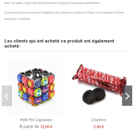
Dans son sachet, il peut aussi être glissé dans le linge qu'il parfumera agréablement.
Le thiouraye (il porte ce nom au Sénégal) est très répandu en Afrique de l'Ouest où les femmes l'utilisent
aussi pour se parfumer.
Marque
pas d'avis
CSAO
Envoyez-nous votre question
Les clients qui ont acheté ce produit ont également
Soyez le premier à poser une question sur ce produit !
acheté:
Consulter, révoquer ou modifier des données
Petit Pot Capsules
Charbon
A partir de
12,00 €
2,00 €