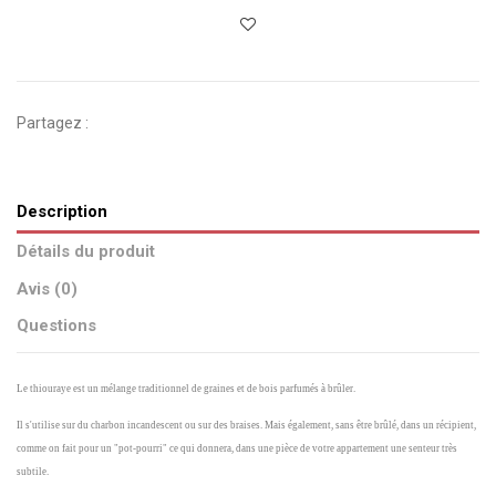
Partagez :
Description
Détails du produit
Avis (0)
Questions
Le thiouraye est un mélange traditionnel de graines et de bois parfumés à brûler.
Il s'utilise sur du charbon incandescent ou sur des braises. Mais également, sans être brûlé, dans un récipient,
comme on fait pour un "pot-pourri" ce qui donnera, dans une pièce de votre appartement une senteur très
subtile.