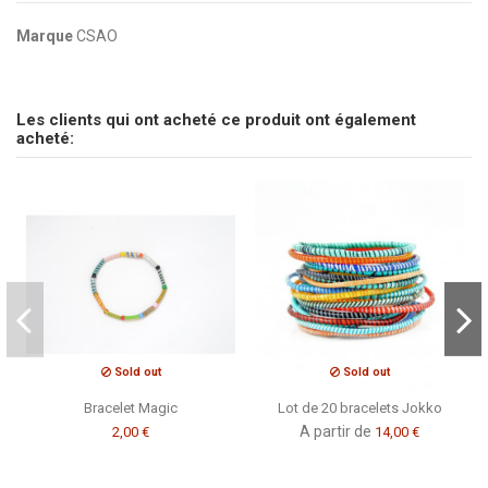
Marque
CSAO
pas d'avis
Envoyez-nous votre question
Les clients qui ont acheté ce produit ont également
Soyez le premier à poser une question sur ce produit !
acheté:
Consulter, révoquer ou modifier des données
Sold out
Sold out
Bracelet Magic
Lot de 20 bracelets Jokko
A partir de
2,00 €
14,00 €